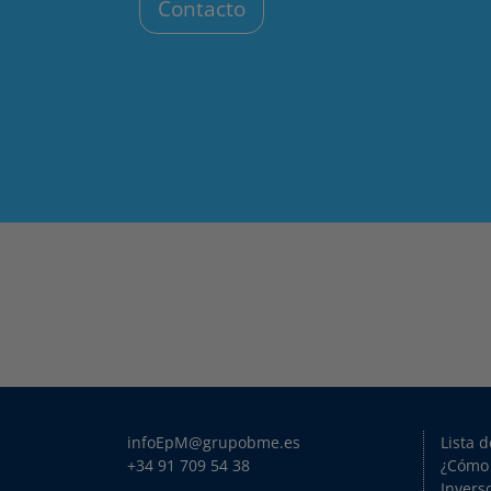
Contacto
infoEpM@grupobme.es
Lista 
+34 91 709 54 38
¿Cómo
Invers