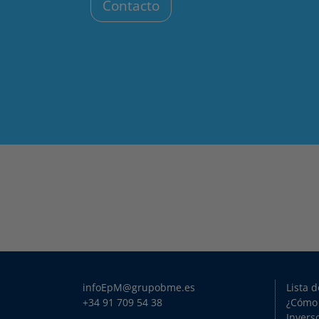
Contacto
infoEpM@grupobme.es
Lista 
+34 91 709 54 38
¿Cómo
Invers