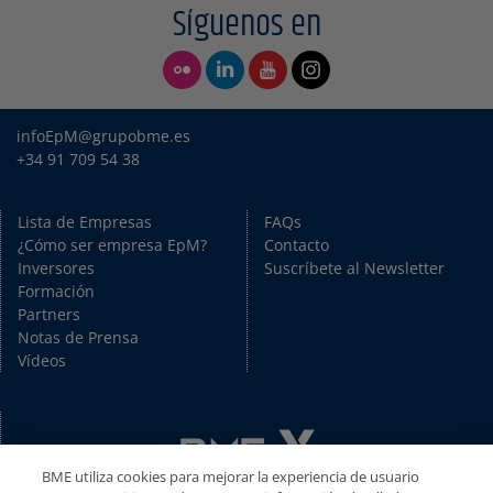
Síguenos en
infoEpM@grupobme.es
+34 91 709 54 38
Lista de Empresas
FAQs
¿Cómo ser empresa EpM?
Contacto
Inversores
Suscríbete al Newsletter
Formación
Partners
Notas de Prensa
Vídeos
BME utiliza cookies para mejorar la experiencia de usuario