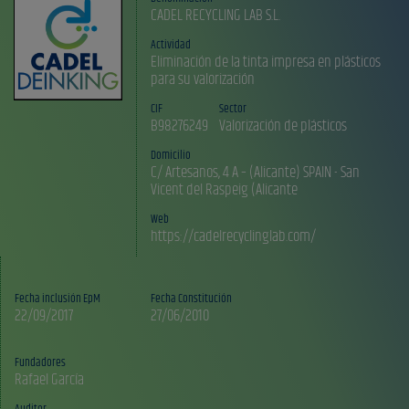
CADEL RECYCLING LAB S.L.
Actividad
Eliminación de la tinta impresa en plásticos
para su valorización
CIF
Sector
B98276249
Valorización de plásticos
Domicilio
C/ Artesanos, 4 A – (Alicante) SPAIN - San
Vicent del Raspeig (Alicante
Web
https://cadelrecyclinglab.com/
Fecha inclusión EpM
Fecha Constitución
22/09/2017
27/06/2010
Fundadores
Auditor