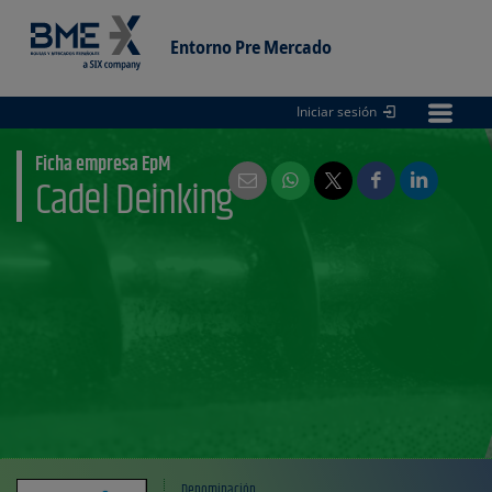
Entorno Pre Mercado
Iniciar sesión
Entorno
pre Mercado
Ficha empresa EpM
Cadel Deinking
Denominación