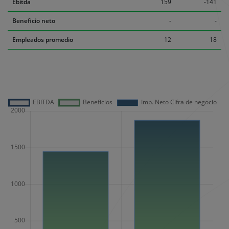
Ebitda
159
-141
Beneficio neto
-
-
Empleados promedio
12
18