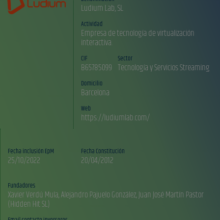
Ludium Lab, SL
Actividad
Empresa de tecnología de virtualización
interactiva.
CIF
Sector
B65785099
Tecnología y Servicios Streaming
Domicilio
Barcelona
Web
https://ludiumlab.com/
Fecha inclusión EpM
Fecha Constitución
25/10/2022
20/04/2012
Fundadores
Xavier Verdú Mula, Alejandro Pajuelo González, Juan José Martín Pastor
Email contacto inversores