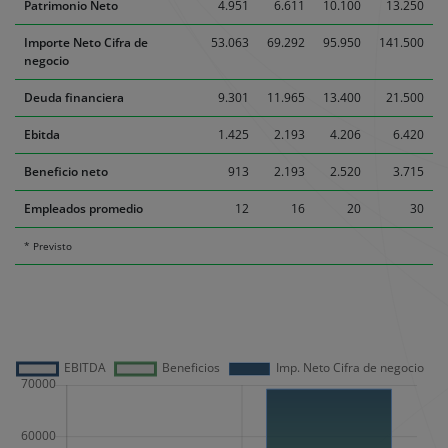
Patrimonio Neto
4.951
6.611
10.100
13.250
Importe Neto Cifra de
53.063
69.292
95.950
141.500
negocio
Deuda financiera
9.301
11.965
13.400
21.500
Ebitda
1.425
2.193
4.206
6.420
Beneficio neto
913
2.193
2.520
3.715
Empleados promedio
12
16
20
30
* Previsto