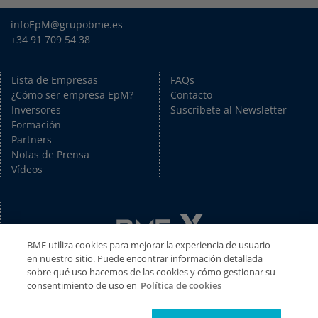
infoEpM@grupobme.es
+34 91 709 54 38
Lista de Empresas
FAQs
¿Cómo ser empresa EpM?
Contacto
Inversores
Suscríbete al Newsletter
Formación
Partners
Notas de Prensa
Vídeos
BME utiliza cookies para mejorar la experiencia de usuario
en nuestro sitio. Puede encontrar información detallada
sobre qué uso hacemos de las cookies y cómo gestionar su
consentimiento de uso en
Política de cookies
Copyright © BME 2026. Todos los derechos reservados.
Disclaimer
//
Política de Privacidad
//
Política de cookies
//