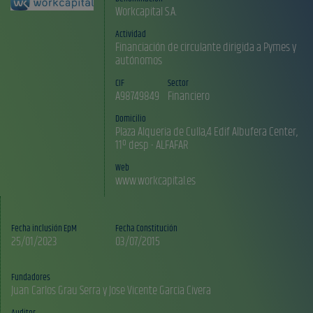
Workcapital S.A.
Actividad
Financiación de circulante dirigida a Pymes y
autónomos
CIF
Sector
A98749849
Financiero
Domicilio
Plaza Alqueria de Culla,4 Edif Albufera Center,
11º desp - ALFAFAR
Web
www.workcapital.es
Fecha inclusión EpM
Fecha Constitución
25/01/2023
03/07/2015
Fundadores
Auditor