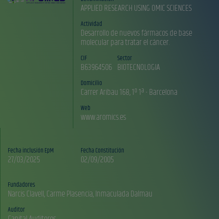
APPLIED RESEARCH USING OMIC SCIENCES
Actividad
Desarrollo de nuevos fármacos de base
molecular para tratar el cáncer.
CIF
Sector
B63964506
BIOTECNOLOGIA
Domicilio
Carrer Aribau 168, 1º 1ª - Barcelona
Web
www.aromics.es
Fecha inclusión EpM
Fecha Constitución
27/03/2025
02/09/2005
Fundadores
Auditor
Capital Auditores