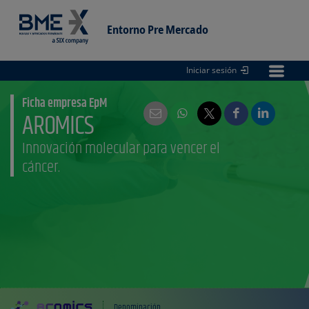
Entorno Pre Mercado
Iniciar sesión
Entorno
pre Mercado
Ficha empresa EpM
AROMICS
Innovación molecular para vencer el
cáncer.
Denominación