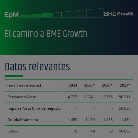
El camino a BME Growth
Datos relevantes
(en miles de euros)
2024
2025*
2026*
2027*
Patrimonio Neto
4.727
12.741
12.756
50.211
Importe Neto Cifra de negocio
-
-
-
50.000
Deuda financiera
1.459
1.459
1.458
1.459
Ebitda
16
49
89
50.002