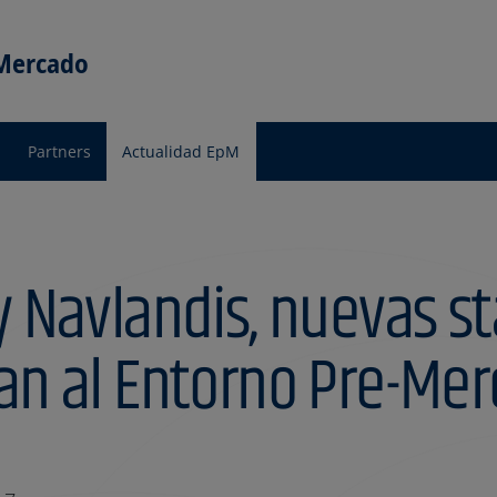
 Mercado
Partners
Actualidad EpM
y Navlandis, nuevas s
an al Entorno Pre-Me