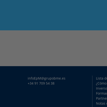
infoEpM@grupobme.es
Lista 
+34 91 709 54 38
¿Cómo
Invers
Forma
Partne
Notas 