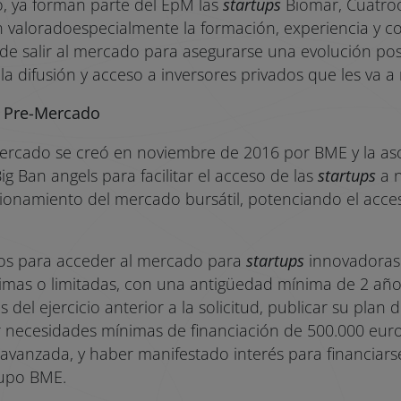
, ya forman parte del EpM las
startups
Biomar, Cuatro
 valoradoespecialmente la formación, experiencia y 
de salir al mercado para asegurarse una evolución pos
a difusión y acceso a inversores privados que les va a 
o Pre-Mercado
ercado se creó en noviembre de 2016 por BME y la as
ig Ban angels para facilitar el acceso de las
startups
a n
cionamiento del mercado bursátil, potenciando el acces
itos para acceder al mercado para
startups
innovadoras 
mas o limitadas, con una antigüedad mínima de 2 años
 del ejercicio anterior a la solicitud, publicar su plan 
r necesidades mínimas de financiación de 500.000 euro
avanzada, y haber manifestado interés para financiarse
upo BME.