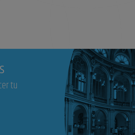
s
cer tu