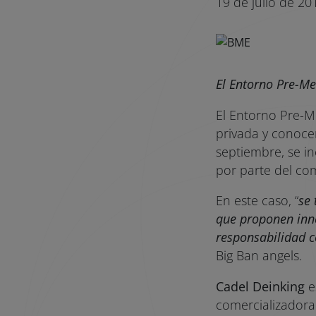
19 de julio de 20
El Entorno Pre-M
El Entorno Pre-M
privada y conocer
septiembre, se i
por parte del com
En este caso, “
se
que proponen inno
responsabilidad 
Big Ban angels.
Cadel Deinking
e
comercializadora 