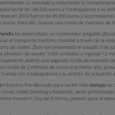
 permitiendo su reciclado y reduciendo la contaminaci
pital social de 240.000 euros y 5 trabajadores y su ám
gresos en 2016 fueron de 45.000 euros y las previsione
e euros. Para ello, buscan una ronda de inversión de 
landis
ha desarrollado un contenedor plegable (Zbox)
onar el transporte marítimo mundial a través de la sost
orro de costes. Zbox fue presentado el pasado 5 de jul
la previsión de vender 3.000 unidades e ingresar 12 mi
actualmente abierta una segunda ronda de inversión d
ra ronda de 2 millones de euros el próximo año, previa 
 Cuenta con 4 trabajadores y su ámbito de actuación e
del Entorno Pre-Mercado para recibir más
startups
es c
ciones, Cadel Deinking y Navlandis, serán presentadas 
óximo Investor’s Day del Entorno, previsto para el vier