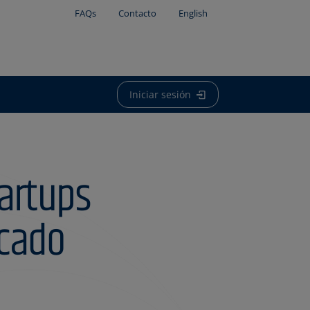
FAQs
Contacto
English
Iniciar sesión
tartups
rcado