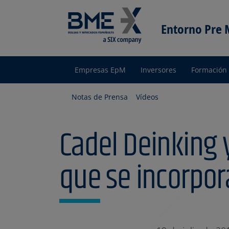
Entorno Pre
Empresas EpM
Inversores
Formación
Entorno
pre Mercado
Notas de Prensa
Vídeos
Cadel Deinking 
que se incorpor