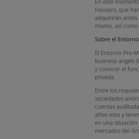
En este momento
Housers, que han
adquirirán antes 
mismo, así como l
Sobre el Entorn
El Entorno Pre-M
business angels B
y conocer el fun
privada.
Entre los requis
sociedades anóni
cuentas auditadas
años vista y tene
en una situación 
mercados del Gr