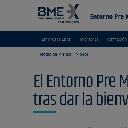
Entorno Pre
Empresas EpM
Inversores
Formación
Entorno
pre Mercado
Notas de Prensa
Vídeos
El Entorno Pre 
tras dar la bie