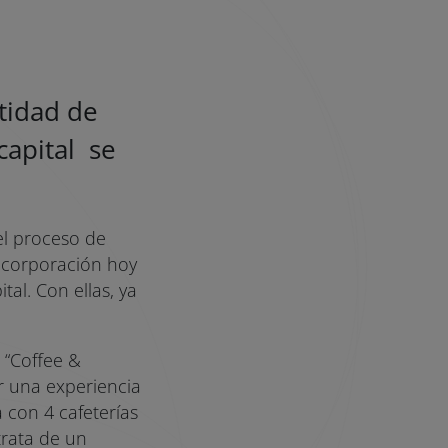
ntidad de
capital se
el proceso de
incorporación hoy
al. Con ellas, ya
 “Coffee &
r una experiencia
 con 4 cafeterías
trata de un