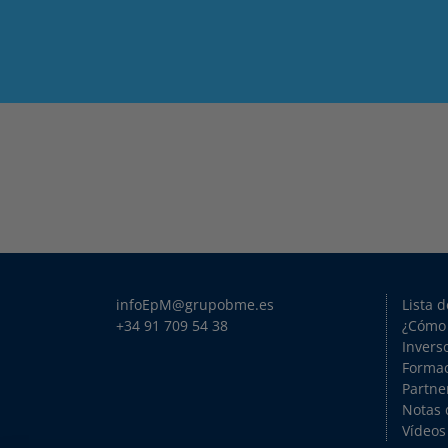
infoEpM@grupobme.es
Lista 
+34 91 709 54 38
¿Cómo
Invers
Forma
Partne
Notas 
Vídeos