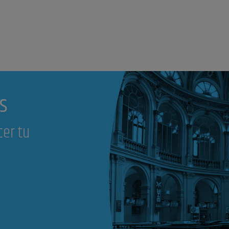
s
cer tu