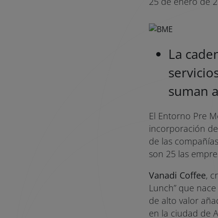
25 de enero de 
La caden
servicio
suman a
El Entorno Pre M
incorporación de
de las compañías
son 25 las empre
Vanadi Coffee
, c
Lunch” que nace c
de alto valor añ
en la ciudad de A