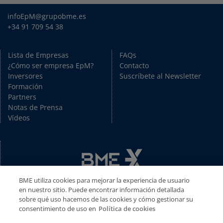
infoEpM@grupobme.es
+34 91 709 54 38
Lista de Empresas
FAQs
¿Cómo ser empresa EpM?
Contacto
Inversores
Suscríbete al Newsletter
Formación
Partners
Notas de Prensa
Vídeos
BME utiliza cookies para mejorar la experiencia de usuario
en nuestro sitio. Puede encontrar información detallada
sobre qué uso hacemos de las cookies y cómo gestionar su
consentimiento de uso en
Política de cookies
Copyright © BME 2026. Todos los derechos reservados.
Disclaimer
//
Política de Privacidad
//
Política de cookies
//